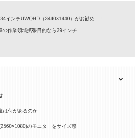
インチUWQHD（3440×1440）がお勧め！！
事の作業領域拡張目的なら29インチ
は
度は何があるのか
D (2560×1080)のモニターをサイズ感