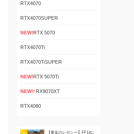
RTX4070
RTX4070SUPER
NEW!
RTX 5070
RTX4070Ti
RTX4070TiSUPER
NEW!
RTX 5070Ti
NEW!!
RX9070XT
RTX4080
70Ti
【黄金のレガシー】FF14に