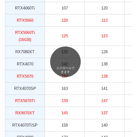
RTX4060Ti
107
120
RTX5060
120
113
RTX5060Ti
125
123
(16GB)
RX7080XT
132
128
RTX4070
142
138
スクロールで
きます
RTX5070
157
138
RTX4070SP
163
141
RTX5070Ti
159
147
RX9070XT
145
137
RTX4070TiSP
158
140