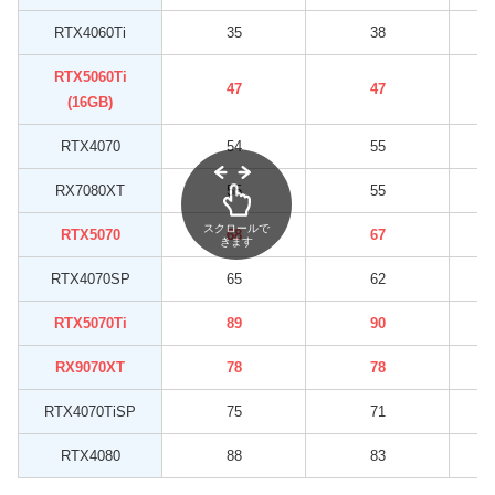
RTX4060Ti
35
38
RTX5060Ti
47
47
(16GB)
RTX4070
54
55
RX7080XT
55
55
スクロールで
RTX5070
68
67
きます
RTX4070SP
65
62
RTX5070Ti
89
90
RX9070XT
78
78
RTX4070TiSP
75
71
RTX4080
88
83