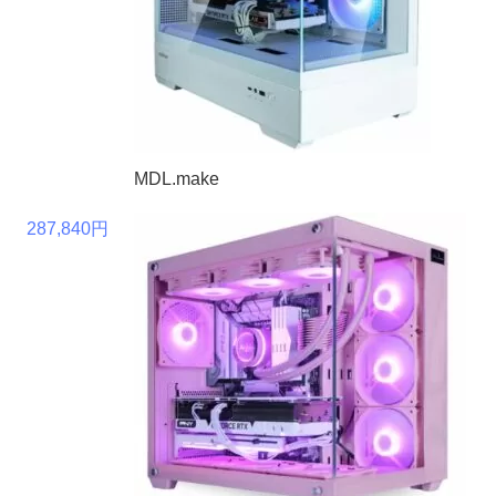
MDL.make
287,840円